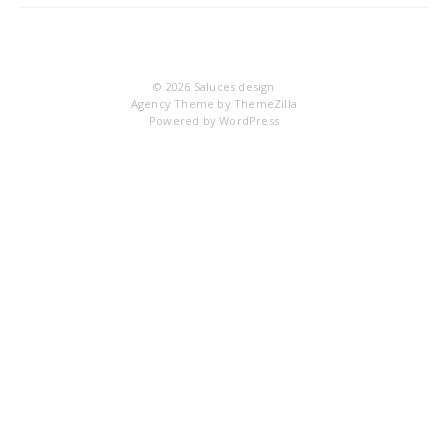
Q6
© 2026
Saluces design
Agency Theme by
ThemeZilla
Powered by
WordPress