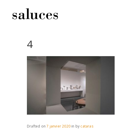
4
Drafted on
7 janvier 2020
in
by
cataras