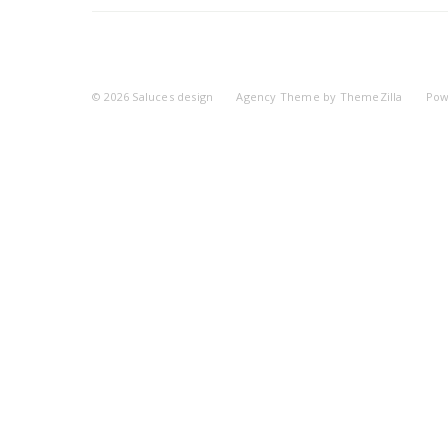
© 2026
Saluces design
Agency Theme by
ThemeZilla
Pow