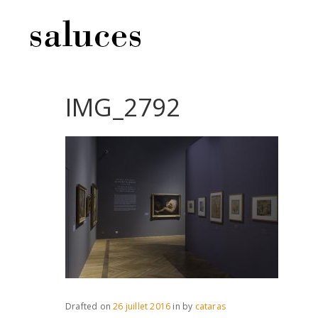
IMG_2792
Drafted on
26 juillet 2016
in
by
cataras