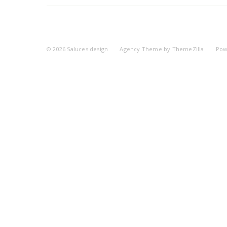
© 2026
Saluces design
Agency Theme by
ThemeZilla
Pow