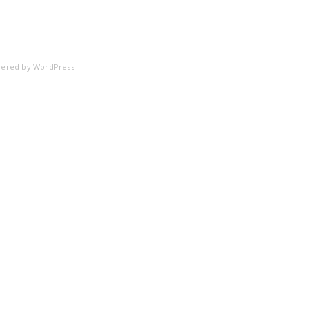
HDC-
102-
263-
C.-
ered by
WordPress
Duranti