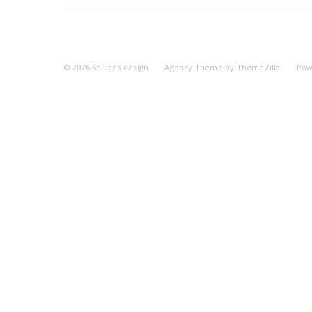
© 2026
Saluces design
Agency Theme by
ThemeZilla
Pow