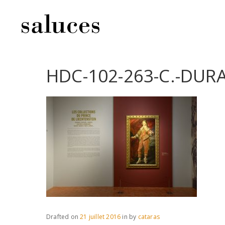
HDC-102-263-C.-DUR
Drafted on
21 juillet 2016
in
by
cataras