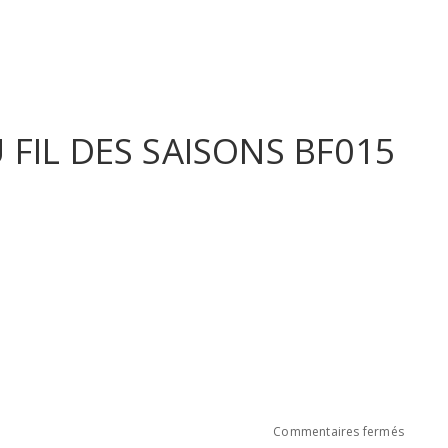
 FIL DES SAISONS BF015
sur
Commentaires fermés