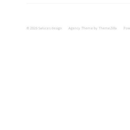
© 2026
Saluces design
Agency Theme by
ThemeZilla
Pow