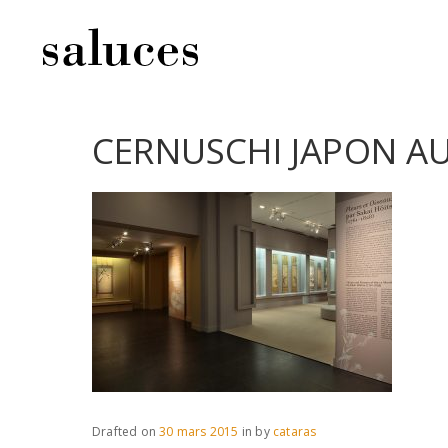
CERNUSCHI JAPON AU
Drafted on
30 mars 2015
in
by
cataras