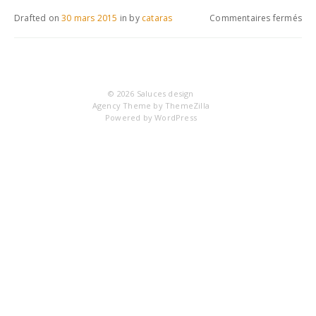
sur
Drafted on
30 mars 2015
in
by
cataras
Commentaires fermés
Cer
Jap
au
fil
© 2026
Saluces design
de
Agency Theme by
ThemeZilla
Powered by
WordPress
sai
bf0